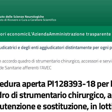
ori economici
L'Azienda
Amministrazione trasparente
udicatrici e degli enti aggiudicatori distintamente per ogni
accordo quadro di strumentario chirurgico, accessori e serviz
nde Sanitarie afferenti l’AVEC
edura aperta PI128393-18 per la
ro di strumentario chirurgico, ac
tenzione e sostituzione, in lotti