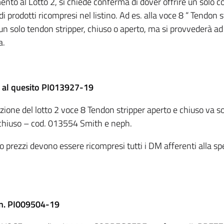
mento al Lotto 2, si chiede conferma di dover offrire un solo c
di prodotti ricompresi nel listino. Ad es. alla voce 8 “ Tendon
un solo tendon stripper, chiuso o aperto, ma si provvederà ad in
a.
 al quesito PI013927-19
zione del lotto 2 voce 8 Tendon stripper aperto e chiuso va s
 chiuso – cod. 013554 Smith e neph.
no prezzi devono essere ricompresi tutti i DM afferenti alla spe
 n. PI009504-19