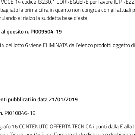
 VOCE 14 codice J3230.1 CORREGGERE per favore IL PREZZ
sbagliato la prima cifra in quanto non congrua con gli attua
mulando al rialzo la suddetta base d'asta.
 al quesito n. PI009504-19
4 del lotto 6 viene ELIMINATA dall’elenco prodotti oggetto di
nti pubblicati in data 21/01/2019
n.
PI010846-19
grafo 16 CONTENUTO OFFERTA TECNICA i punti dalla E alla I 
tori ufficiali, per Voi è indifferente chi lo dichiara o dobbia