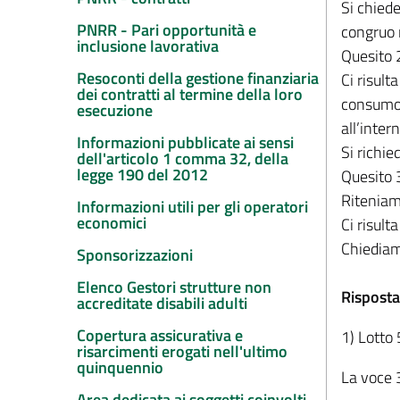
Si chiede
PNRR - Pari opportunità e
congruo r
inclusione lavorativa
Quesito 
Resoconti della gestione finanziaria
Ci risult
dei contratti al termine della loro
consumo m
esecuzione
all’inter
Informazioni pubblicate ai sensi
Si richie
dell'articolo 1 comma 32, della
legge 190 del 2012
Quesito 
Riteniamo
Informazioni utili per gli operatori
economici
Ci risul
Chiediam
Sponsorizzazioni
Elenco Gestori strutture non
Risposta
accreditate disabili adulti
Copertura assicurativa e
1) Lotto
risarcimenti erogati nell'ultimo
quinquennio
La voce 3
Area dedicata ai soggetti coinvolti