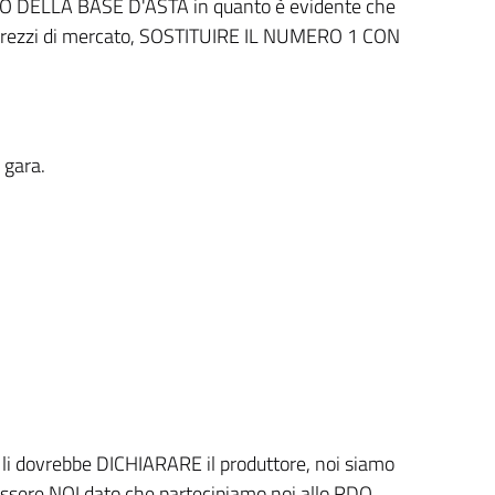
O DELLA BASE D'ASTA in quanto è evidente che
li prezzi di mercato, SOSTITUIRE IL NUMERO 1 CON
 gara.
li dovrebbe DICHIARARE il produttore, noi siamo
mo essere NOI dato che partecipiamo noi allo RDO.