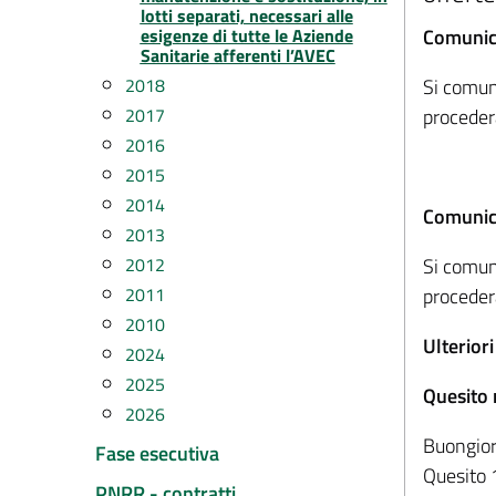
lotti separati, necessari alle
Comunic
esigenze di tutte le Aziende
Sanitarie afferenti l’AVEC
Si comun
2018
proceder
2017
2016
2015
2014
Comunic
2013
Si comun
2012
proceder
2011
2010
Ulterior
2024
2025
Quesito
2026
Buongiorn
Fase esecutiva
Quesito 
PNRR - contratti