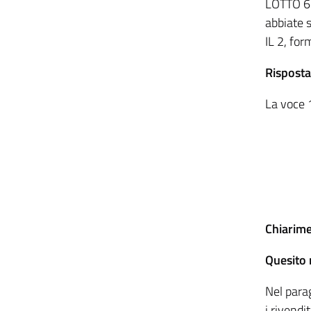
LOTTO 6
abbiate 
IL 2, for
Risposta
La voce 1
Chiarime
Quesito 
Nel para
i rivendi