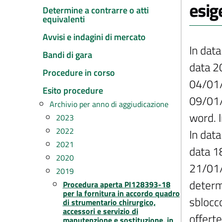
esig
Determine a contrarre o atti
equivalenti
Avvisi e indagini di mercato
In dat
Bandi di gara
data 2
Procedure in corso
04/01/2
Esito procedure
09/01/
Archivio per anno di aggiudicazione
word. I
2023
2022
In dat
2021
data 1
2020
21/01/
2019
determi
Procedura aperta PI128393-18
per la fornitura in accordo quadro
sblocc
di strumentario chirurgico,
accessori e servizio di
offert
manutenzione e sostituzione, in