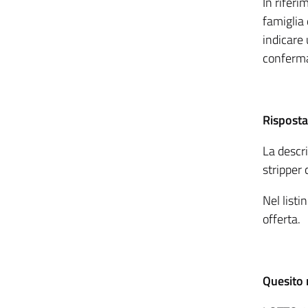
In riferi
famiglia 
indicare 
conferm
Risposta
La descri
stripper
Nel listi
offerta.
Quesito