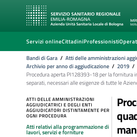
Servizi online
Cittadini
Professionisti
Operat
Bandi di Gara
/
Atti delle amministrazioni aggi
Archivio per anno di aggiudicazione
/
2019
/
Procedura aperta PI128393-18 per la fornitura in 
separati, necessari alle esigenze di tutte le Azie
Proc
ATTI DELLE AMMINISTRAZIONI
AGGIUDICATRICI E DEGLI ENTI
AGGIUDICATORI DISTINTAMENTE PER
quad
OGNI PROCEDURA
manu
Atti relativi alla programmazione di
lavori, servizi e forniture