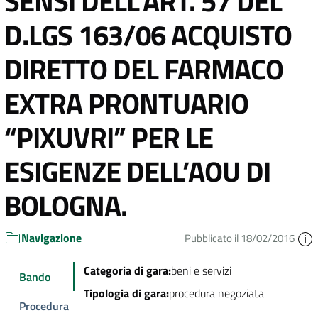
SENSI DELL’ART. 57 DEL
D.LGS 163/06 ACQUISTO
DIRETTO DEL FARMACO
EXTRA PRONTUARIO
“PIXUVRI” PER LE
ESIGENZE DELL’AOU DI
BOLOGNA.
Navigazione
Pubblicato il 18/02/2016
Categoria di gara:
beni e servizi
Bando
Tipologia di gara:
procedura negoziata
Procedura