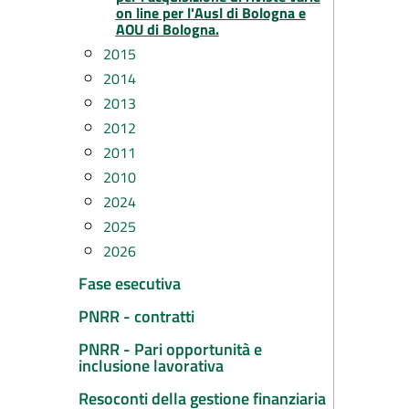
on line per l'Ausl di Bologna e
AOU di Bologna.
2015
2014
2013
2012
2011
2010
2024
2025
2026
Fase esecutiva
PNRR - contratti
PNRR - Pari opportunità e
inclusione lavorativa
Resoconti della gestione finanziaria