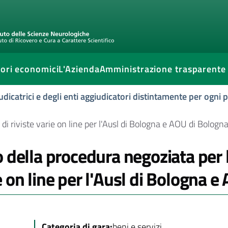
ori economici
L'Azienda
Amministrazione trasparente
udicatrici e degli enti aggiudicatori distintamente per ogni
di riviste varie on line per l'Ausl di Bologna e AOU di Bologna
o della procedura negoziata per l
e on line per l'Ausl di Bologna e
Categoria di gara:
beni e servizi