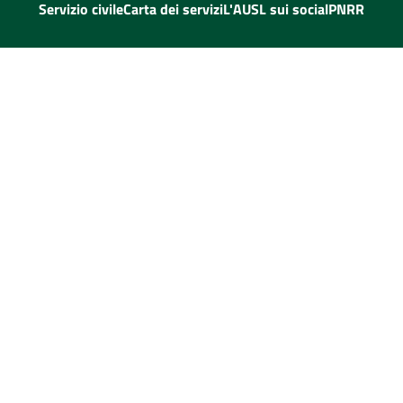
Servizio civile
Carta dei servizi
L'AUSL sui social
PNRR