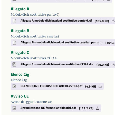
Allegato A
Modulo dich. sostitutive punto 6)
Allegato A modulo dichiarazioni sostitutive punto 6.rtf
(105.8 KB)
Allegato B
Modulo dich. sostitutive casellari
Allegato B - modulo dichiarazioni sostitutive casellari punto 6.rtf
(101.6
Allegato C
Modulo dich. sostitutiva CCIAA
Allegato C - modulo dichiarazione sostitutiva CCIAA.doc
(49.0 KB)
Elenco Cig
Elenco Cig
ELENCO CIG E FIDEIUSSIONI ANTIBLASTICI.pdf
(4.9 KB)
Avviso UE
Avviso di aggiudicazione UE
Aggiudicazione UE farmaci antiblastici.pdf
(122.2 KB)