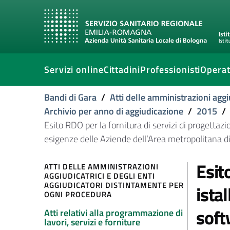
Servizi online
Cittadini
Professionisti
Operat
Bandi di Gara
/
Atti delle amministrazioni aggi
Archivio per anno di aggiudicazione
/
2015
/
Esito RDO per la fornitura di servizi di progetta
esigenze delle Aziende dell’Area metropolitana d
Esit
ATTI DELLE AMMINISTRAZIONI
AGGIUDICATRICI E DEGLI ENTI
AGGIUDICATORI DISTINTAMENTE PER
ista
OGNI PROCEDURA
soft
Atti relativi alla programmazione di
lavori, servizi e forniture