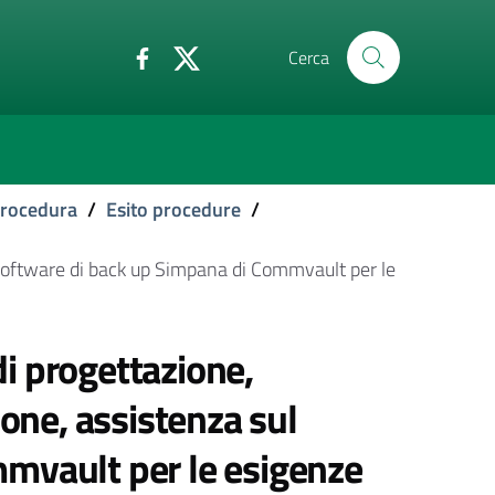
Cerca
 procedura
/
Esito procedure
/
ul software di back up Simpana di Commvault per le
di progettazione,
ione, assistenza sul
mvault per le esigenze