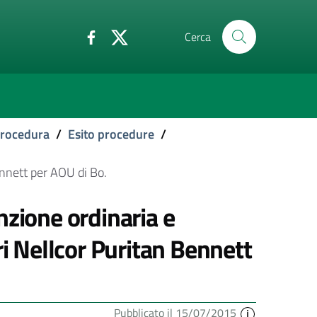
Cerca
 procedura
/
Esito procedure
/
ennett per AOU di Bo.
nzione ordinaria e
ri Nellcor Puritan Bennett
Pubblicato il 15/07/2015