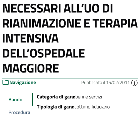
NECESSARI ALL’UO DI
RIANIMAZIONE E TERAPIA
INTENSIVA
DELL’OSPEDALE
MAGGIORE
Navigazione
Pubblicato il 15/02/2011
Categoria di gara:
beni e servizi
Bando
Tipologia di gara:
cottimo fiduciario
Procedura