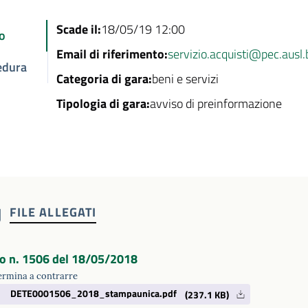
Scade il:
18/05/19 12:00
o
Email di riferimento:
servizio.acquisti@pec.ausl.
edura
Categoria di gara:
beni e servizi
Tipologia di gara:
avviso di preinformazione
FILE ALLEGATI
o n. 1506 del 18/05/2018
ermina a contrarre
DETE0001506_2018_stampaunica.pdf
(237.1 KB)