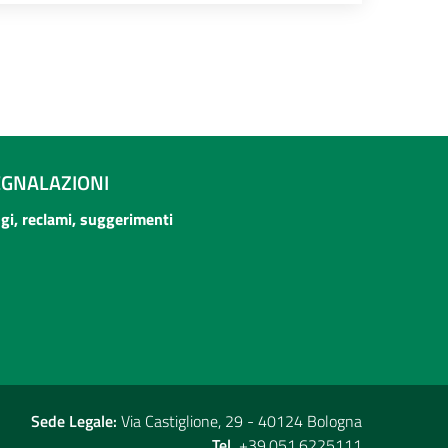
cessivi 13 elementi
EGNALAZIONI
ogi, reclami, suggerimenti
Sede Legale:
Via Castiglione, 29 - 40124 Bologna
Tel.
+39.051.6225111