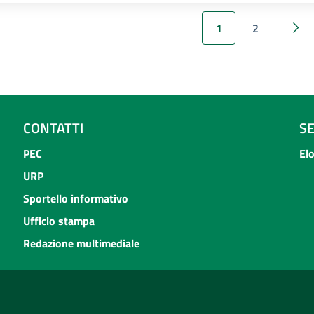
1
2
Suc
CONTATTI
S
PEC
El
URP
Sportello informativo
Ufficio stampa
Redazione multimediale