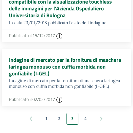
compatibile con la visualizzazione touchless
delle immagini per l’Azienda Ospedaliero
Universitaria di Bologna
In data 23/01/2018 pubblicato l'esito dell'indagine
Pubblicato il 15/12/2017
Indagine di mercato per la fornitura di maschera
laringea monouso con cuffia morbida non
gonfiabile (I-GEL)
Indagine di mercato per la fornitura di maschera laringea
monouso con cuffia morbida non gonfiabile (I-GEL)
Pubblicato il 02/02/2017
1
2
3
4
Precedenti 20 elementi
Successivi 20 ele