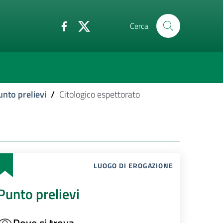
Cerca
unto prelievi
/
Citologico espettorato
LUOGO DI EROGAZIONE
Punto prelievi
Dove si trova