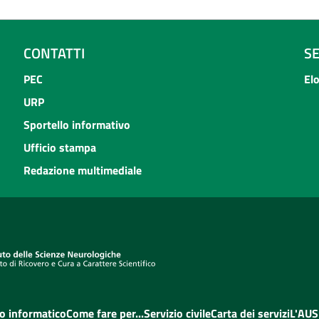
CONTATTI
S
PEC
El
URP
Sportello informativo
Ufficio stampa
Redazione multimediale
o informatico
Come fare per...
Servizio civile
Carta dei servizi
L'AUS