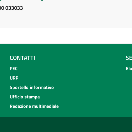
800 033033
CONTATTI
S
PEC
El
URP
Sportello informativo
Ufficio stampa
Redazione multimediale