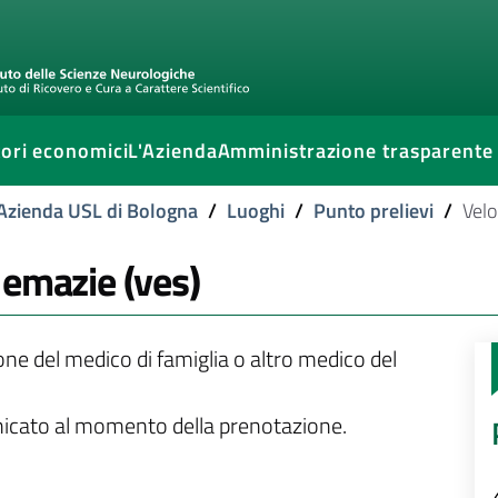
ori economici
L'Azienda
Amministrazione trasparente
l'Azienda USL di Bologna
/
Luoghi
/
Punto prelievi
/
Velo
 emazie (ves)
ione del medico di famiglia o altro medico del
unicato al momento della prenotazione.