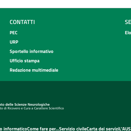
CONTATTI
S
PEC
El
URP
Sportello informativo
Ufficio stampa
Redazione multimediale
o informatico
Come fare per...
Servizio civile
Carta dei servizi
L'AUS