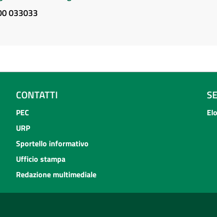
800 033033
CONTATTI
S
PEC
El
URP
Sportello informativo
Ufficio stampa
Redazione multimediale