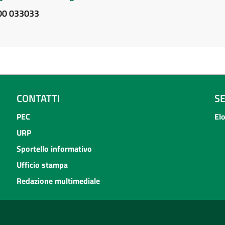
800 033033
CONTATTI
S
PEC
El
URP
Sportello informativo
Ufficio stampa
Redazione multimediale