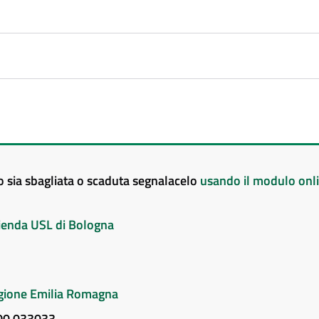
to sia sbagliata o scaduta segnalacelo
usando il modulo onl
Azienda USL di Bologna
Regione Emilia Romagna
800 033033