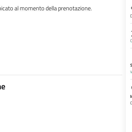
unicato al momento della prenotazione.
D
C
V
ne