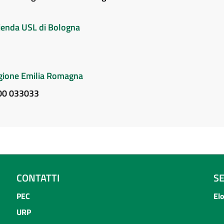
Azienda USL di Bologna
Regione Emilia Romagna
800 033033
CONTATTI
S
PEC
El
URP