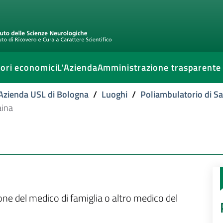
ori economici
L'Azienda
Amministrazione trasparente
l'Azienda USL di Bologna
/
Luoghi
/
Poliambulatorio di S
aina
ione del medico di famiglia o altro medico del