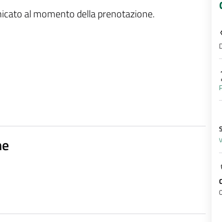
unicato al momento della prenotazione.
D
P
S
ne
V