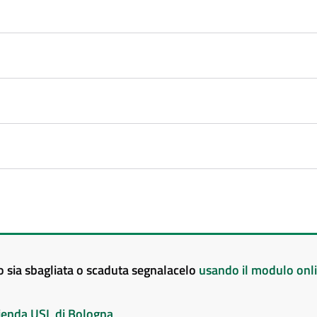
to sia sbagliata o scaduta segnalacelo
usando il modulo onl
Azienda USL di Bologna