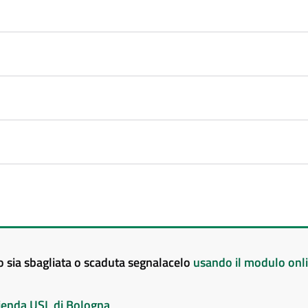
to sia sbagliata o scaduta segnalacelo
usando il modulo onl
Azienda USL di Bologna