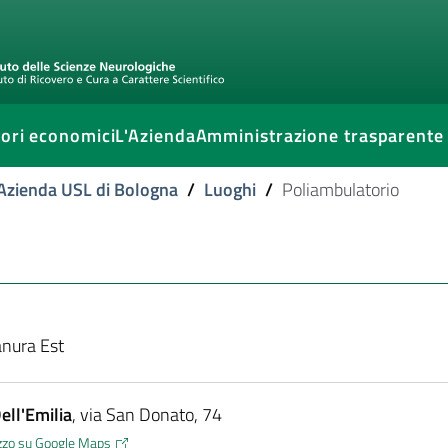
ori economici
L'Azienda
Amministrazione trasparente
l'Azienda USL di Bologna
/
Luoghi
/
Poliambulatorio
anura Est
ell'Emilia
, via San Donato, 74
rizzo su Google Maps