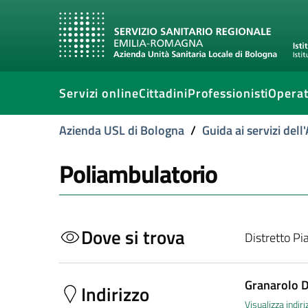
Servizi online
Cittadini
Professionisti
Operat
Azienda USL di Bologna
/
Guida ai servizi del
Poliambulatorio
Dove si trova
Distretto Pi
Granarolo D
Indirizzo
Visualizza indi