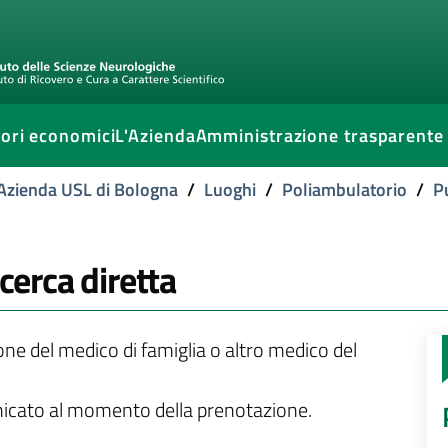
ori economici
L'Azienda
Amministrazione trasparente
l'Azienda USL di Bologna
/
Luoghi
/
Poliambulatorio
/
P
icerca diretta
ione del medico di famiglia o altro medico del
unicato al momento della prenotazione.