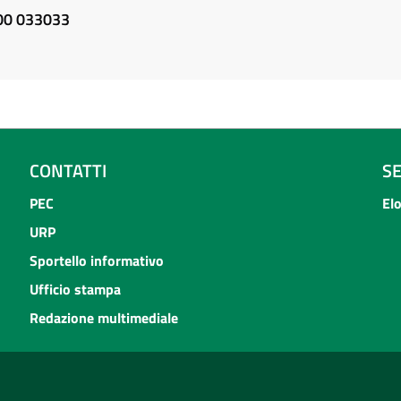
800 033033
CONTATTI
S
PEC
El
URP
Sportello informativo
Ufficio stampa
Redazione multimediale