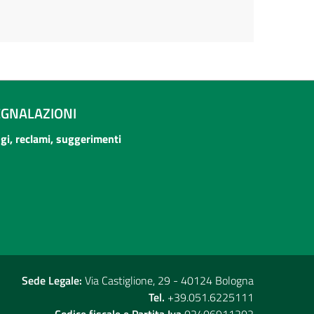
EGNALAZIONI
ogi, reclami, suggerimenti
Sede Legale:
Via Castiglione, 29 - 40124 Bologna
Tel.
+39.051.6225111
Codice fiscale e Partita Iva
02406911202