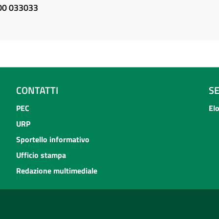
800 033033
CONTATTI
S
PEC
El
URP
Sportello informativo
Ufficio stampa
Redazione multimediale