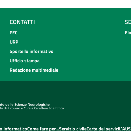
CONTATTI
S
PEC
El
URP
Sportello informativo
Ufficio stampa
Redazione multimediale
o informatico
Come fare per...
Servizio civile
Carta dei servizi
L'AUS