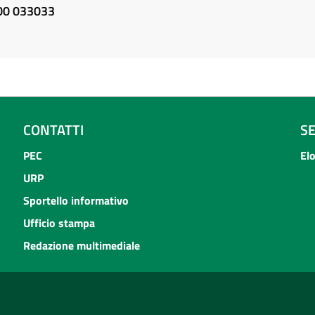
800 033033
CONTATTI
S
PEC
El
URP
Sportello informativo
Ufficio stampa
Redazione multimediale