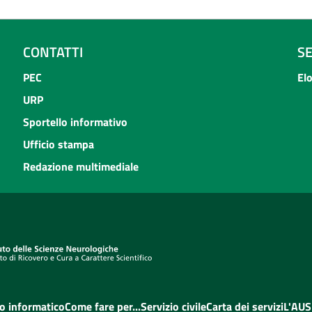
CONTATTI
S
PEC
El
URP
Sportello informativo
Ufficio stampa
Redazione multimediale
o informatico
Come fare per...
Servizio civile
Carta dei servizi
L'AUS