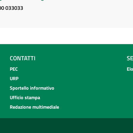
800 033033
CONTATTI
S
PEC
El
URP
Sportello informativo
Ufficio stampa
Redazione multimediale