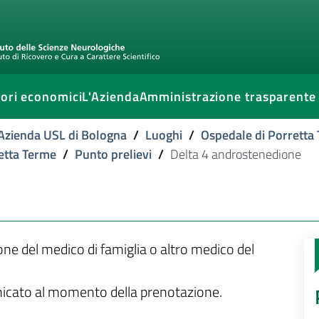
ori economici
L'Azienda
Amministrazione trasparente
l'Azienda USL di Bologna
/
Luoghi
/
Ospedale di Porretta
retta Terme
/
Punto prelievi
/
Delta 4 androstenedione
ione del medico di famiglia o altro medico del
unicato al momento della prenotazione.