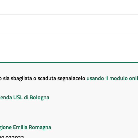
to sia sbagliata o scaduta segnalacelo
usando il modulo onl
Azienda USL di Bologna
Regione Emilia Romagna
800 033033