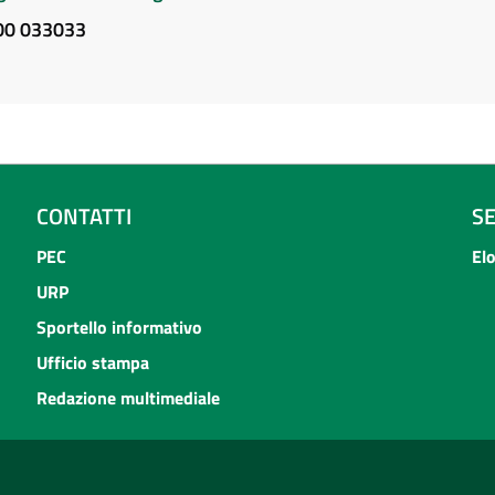
800 033033
CONTATTI
S
PEC
El
URP
Sportello informativo
Ufficio stampa
Redazione multimediale