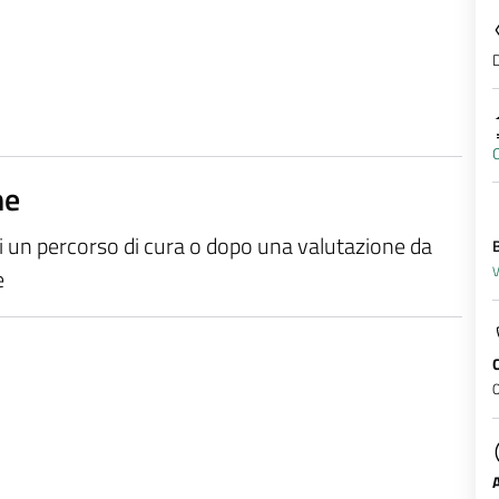
D
O
ne
di un percorso di cura o dopo una valutazione da
V
e