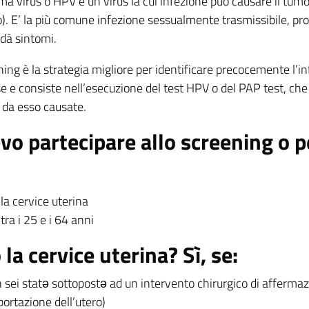
oma virus o HPV è un virus la cui infezione può causare il tumor
ro). E’ la più comune infezione sessualmente trasmissibile, p
 dà sintomi.
ing è la strategia migliore per identificare precocemente l’in
e e consiste nell’esecuzione del test HPV o del PAP test, che
i da esso causate.
evo partecipare allo screening o 
 la cervice uterina
 tra i 25 e i 64 anni
 la cervice uterina? Sì, se:
 sei statə sottopostə ad un intervento chirurgico di affermaz
portazione dell’utero)