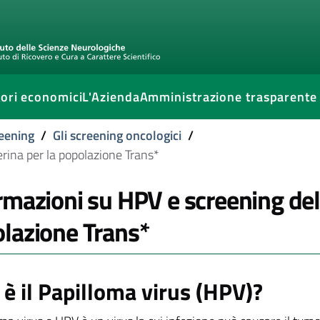
ori economici
L'Azienda
Amministrazione trasparente
eening
/
Gli screening oncologici
/
erina per la popolazione Trans*
rmazioni su HPV e screening dell
lazione Trans*
 è il Papilloma virus (HPV)?