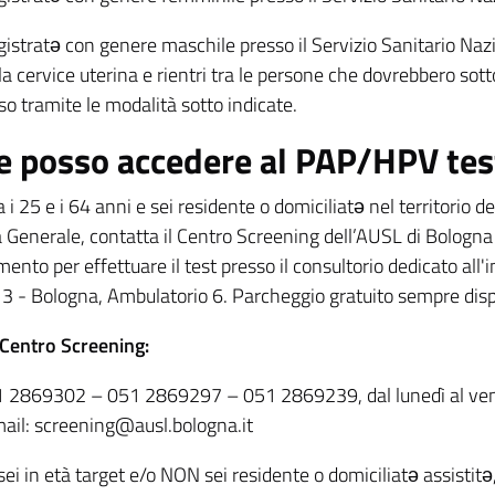
gistratə con genere maschile presso il Servizio Sanitario Nazi
la cervice uterina e rientri tra le persone che dovrebbero sot
so tramite le modalità sotto indicate.
 posso accedere al PAP/HPV tes
a i 25 e i 64 anni e sei residente o domiciliatə nel territorio 
Generale, contatta il Centro Screening dell’AUSL di Bologna a
nto per effettuare il test presso il consultorio dedicato all'
 3 - Bologna, Ambulatorio 6. Parcheggio gratuito sempre dispo
 Centro Screening:
 2869302 – 051 2869297 – 051 2869239, dal lunedì al vener
ail: screening@ausl.bologna.it
i in età target e/o NON sei residente o domiciliatə assistitə