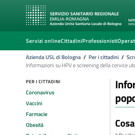
Servizi online
Cittadini
Professionisti
Operat
Azienda USL di Bologna
/
Per i cittadini
/
Scr
Informazioni su HPV e screening della cervice ut
Info
PER I CITTADINI
Coronavirus
popo
Vaccini
Farmacie
Cosa
Obesità