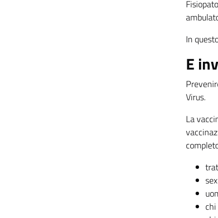
Fisiopat
ambulato
In questo
E in
Prevenir
Virus.
La vaccin
vaccinaz
completo 
tra
sex
uom
chi