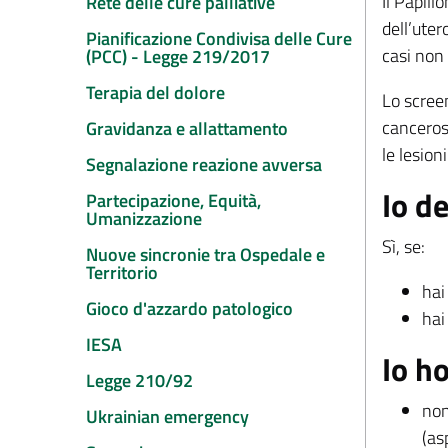
Il Papill
Rete delle cure palliative
dell’ute
Pianificazione Condivisa delle Cure
casi non
(PCC) - Legge 219/2017
Terapia del dolore
Lo screen
canceros
Gravidanza e allattamento
le lesion
Segnalazione reazione avversa
Io d
Partecipazione, Equità,
Umanizzazione
Sì, se:
Nuove sincronie tra Ospedale e
Territorio
hai
Gioco d'azzardo patologico
hai
IESA
Io ho
Legge 210/92
non
Ukrainian emergency
(as