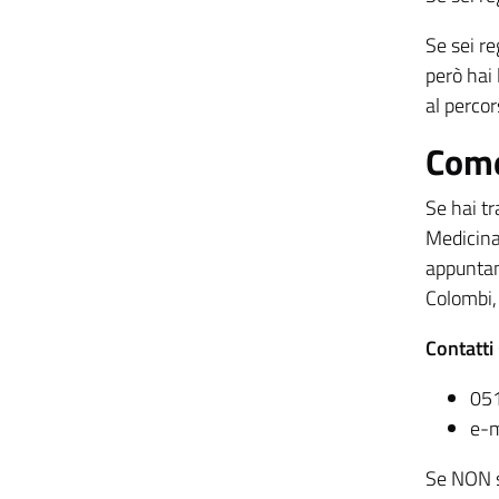
Se sei re
però hai 
al percor
Come
Se hai tr
Medicina 
appuntame
Colombi,
Contatti
051
e-m
Se NON se