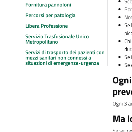
Sce
Fornitura pannoloni
Por
Percorsi per patologia
Non
Se 
Libera Professione
pic
Servizio Trasfusionale Unico
Chi
Metropolitano
dur
Servizi di trasporto dei pazienti con
Se 
mezzi sanitari non connessi a
situazioni di emergenza-urgenza
Se 
Ogni
prev
Ogni 3 an
Ma i
Se sei re