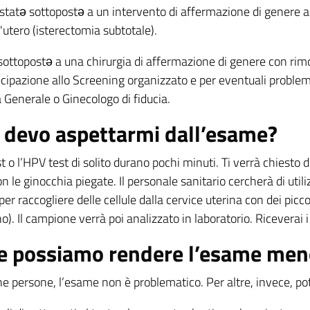
 statə sottopostə a un intervento di affermazione di genere a 
l'utero (isterectomia subtotale).
 sottopostə a una chirurgia di affermazione di genere con rimoz
cipazione allo Screening organizzato e per eventuali problemi 
 Generale o Ginecologo di fiducia.
 devo aspettarmi dall’esame?
st o l’HPV test di solito durano pochi minuti. Ti verrà chiesto di 
on le ginocchia piegate. Il personale sanitario cercherà di utiliz
per raccogliere delle cellule dalla cervice uterina con dei pic
o). Il campione verrà poi analizzato in laboratorio. Riceverai i
 possiamo rendere l’esame meno
e persone, l’esame non è problematico. Per altre, invece, pot