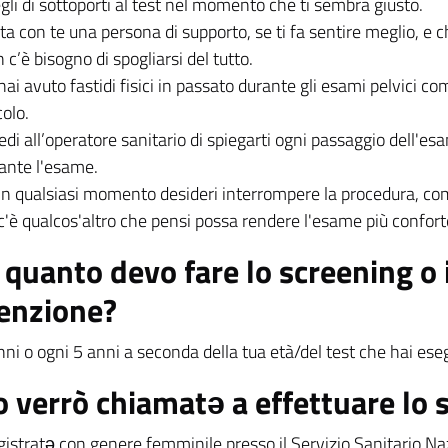
gli di sottoporti al test nel momento che ti sembra giusto.
ta con te una persona di supporto, se ti fa sentire meglio, e 
 c’è bisogno di spogliarsi del tutto.
hai avuto fastidi fisici in passato durante gli esami pelvici co
colo.
edi all’operatore sanitario di spiegarti ogni passaggio dell'esam
ante l'esame.
in qualsiasi momento desideri interrompere la procedura, com
c'è qualcos'altro che pensi possa rendere l'esame più confortev
 quanto devo fare lo screening o i
enzione?
ni o ogni 5 anni a seconda della tua età/del test che hai ese
o verrò chiamatə a effettuare lo 
gistratə con genere femminile presso il Servizio Sanitario Naz