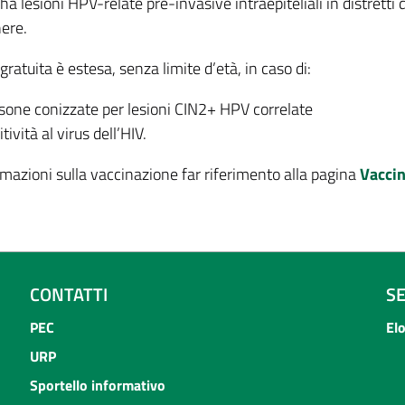
 ha lesioni HPV-relate pre-invasive intraepiteliali in distretti 
ere.
 gratuita è estesa, senza limite d’età, in caso di:
sone conizzate per lesioni CIN2+ HPV correlate
tività al virus dell’HIV.
rmazioni sulla vaccinazione far riferimento alla pagina
Vaccin
CONTATTI
S
PEC
El
URP
Sportello informativo