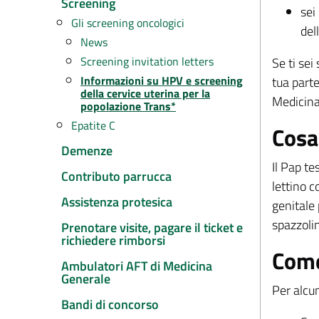
Screening
sei
Gli screening oncologici
del
News
Screening invitation letters
Se ti sei
Informazioni su HPV e screening
tua parte
della cervice uterina per la
Medicina
popolazione Trans*
Epatite C
Cosa
Demenze
Il Pap te
Contributo parrucca
lettino c
Assistenza protesica
genitale 
spazzolin
Prenotare visite, pagare il ticket e
richiedere rimborsi
Come
Ambulatori AFT di Medicina
Generale
Per alcun
Bandi di concorso