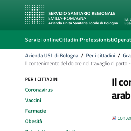
Servizi online
Cittadini
Professionisti
Operat
Azienda USL di Bologna
/
Per i cittadini
/
Gra
Il contenimento del dolore nel travaglio di parto 
Il c
PER I CITTADINI
Coronavirus
arab
Vaccini
Farmacie
conten
Obesità