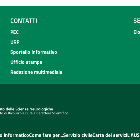
CONTATTI
S
PEC
El
URP
Sportello informativo
Ufficio stampa
Redazione multimediale
o informatico
Come fare per...
Servizio civile
Carta dei servizi
L'AUS