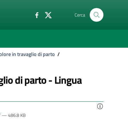
Cerca
lore in travaglio di parto
/
lio di parto - Lingua
f
— 486.8 KB