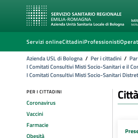
Servizi online
Cittadini
Professionisti
Operat
Azienda USL di Bologna
/
Per i cittadini
/
Par
I Comitati Consultivi Misti Socio-Sanitari e il 
I Comitati Consultivi Misti Socio-Sanitari Distret
Citt
PER I CITTADINI
Coronavirus
Vaccini
Farmacie
Prese
Obesità