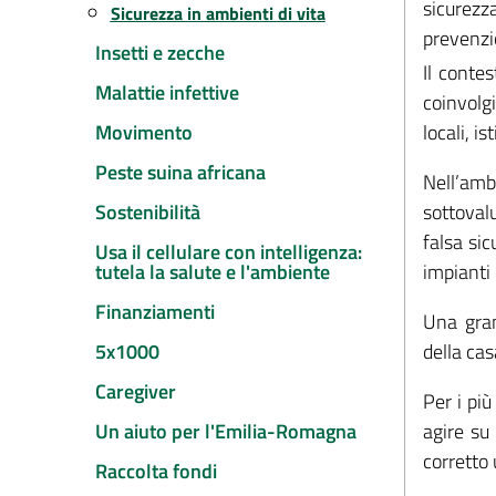
sicurezz
Sicurezza in ambienti di vita
prevenzio
Insetti e zecche
Il contes
Malattie infettive
coinvolgi
Movimento
locali, i
Peste suina africana
Nell’amb
Sostenibilità
sottoval
falsa sic
Usa il cellulare con intelligenza:
tutela la salute e l'ambiente
impianti 
Finanziamenti
Una gran
5x1000
della cas
Caregiver
Per i pi
Un aiuto per l'Emilia-Romagna
agire su 
corretto 
Raccolta fondi