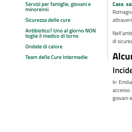
Servizi per famiglie, giovani e
Casa sal
minorenni
Romagna 
Sicurezza delle cure
attraver
Antibiotico? Uno al giorno NON
Nell’ambi
toglie il medico di torno
di sicure
Ondate di calore
Alcu
Team delle Cure Intermedie
Incid
In Emili
accesso 
giovani 