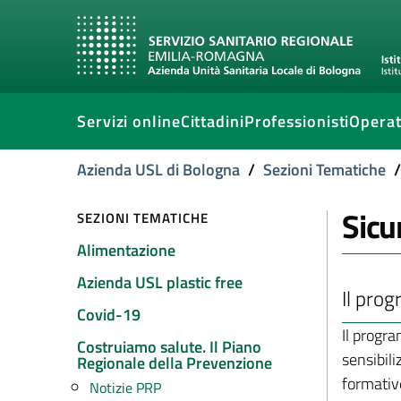
Servizi online
Cittadini
Professionisti
Operat
Azienda USL di Bologna
/
Sezioni Tematiche
/
Sicu
SEZIONI TEMATICHE
Alimentazione
Azienda USL plastic free
Il pro
Covid-19
Il prog
Costruiamo salute. Il Piano
sensibil
Regionale della Prevenzione
formativ
Notizie PRP