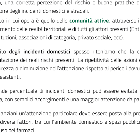
a, una corretta percezione del rischio e buone pratiche d
ne degli incidenti domestici e stradali.
to in cui opera è quello delle
comunità attive
, attraverso i
mento delle realtà territoriali e di tutti gli attori presenti (Ent
stituzioni, associazioni di categoria, privato sociale, ecc).
ito degli
incidenti domestici
spesso riteniamo che la ca
utazione dei reali rischi presenti. La ripetitività delle azi
urezza o diminuzione dell’attenzione rispetto ai pericoli dovut
esistenti.
de percentuale di incidenti domestici può essere evitata 
a, con semplici accorgimenti e una maggior attenzione da parte 
ù anziani un’attenzione particolare deve essere posta alla pr
diversi fattori, tra cui l’ambiente domestico e spazi pubblic
uso dei farmaci.