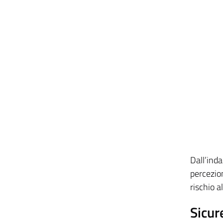
Dall’ind
percezio
rischio a
Sicur