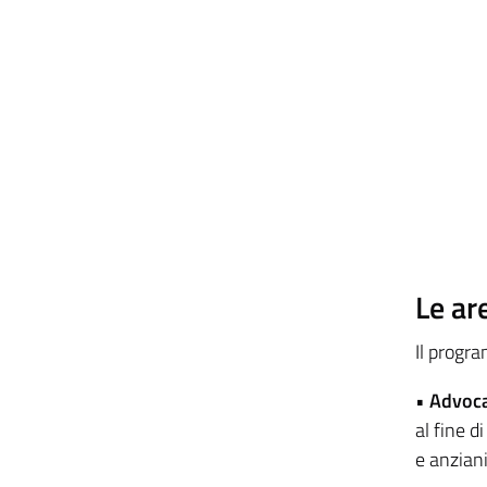
Le ar
Il progr
•
Advoca
al fine d
e anziani