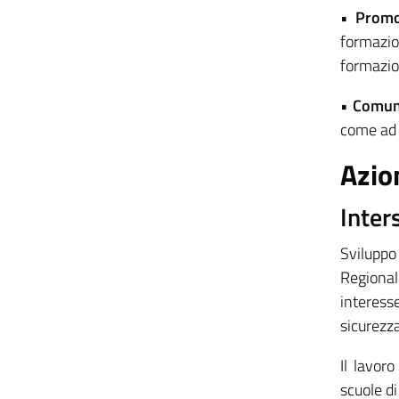
•
Promo
formazio
formazion
•
Comun
come ad 
Azio
Inter
Sviluppo 
Regional
interess
sicurezza
Il lavoro
scuole di