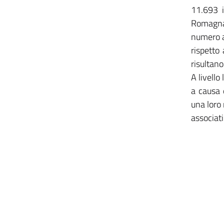
11.693 i
Romagna 
numero as
rispetto
risultan
A livell
a causa 
una loro
associati