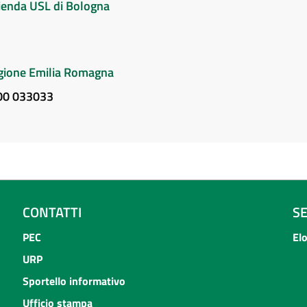
Azienda USL di Bologna
Regione Emilia Romagna
800 033033
CONTATTI
S
PEC
El
URP
Sportello informativo
Ufficio stampa