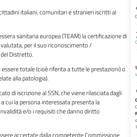
adini italiani, comunitari e stranieri iscritti al
D
tessera sanitaria europea (TEAM) la certificazione di
C
e valutata, per il suo riconoscimento /
del Distretto.
ssere totale (cioè riferita a tutte le prestazioni) o
V
elate alla patologia).
ficato di iscrizione al SSN, che viene rilasciata dagli
a a cui la persona interessata presenta la
validità e/o i requisiti che danno diritto
o
7
o essere accertate dalla competente Commissione