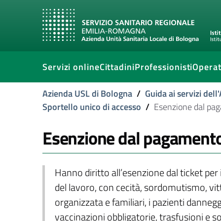
Servizi online
Cittadini
Professionisti
Operat
Azienda USL di Bologna
/
Guida ai servizi del
Sportello unico di accesso
/
Esenzione dal paga
Esenzione dal pagamento d
Hanno diritto all’esenzione dal ticket per in
del lavoro, con cecità, sordomutismo, vitti
organizzata e familiari, i pazienti dannegg
vaccinazioni obbligatorie, trasfusioni e 