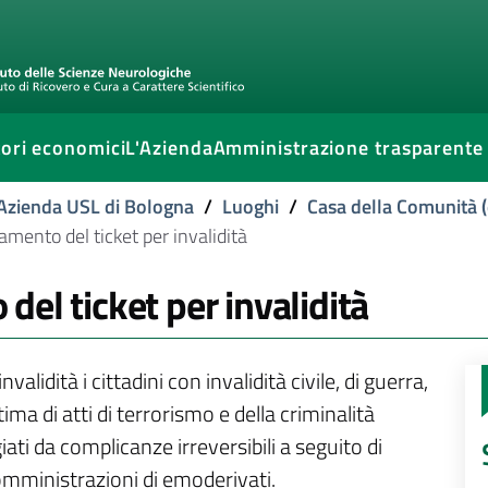
ori economici
L'Azienda
Amministrazione trasparente
l'Azienda USL di Bologna
/
Luoghi
/
Casa della Comunità (
mento del ticket per invalidità
el ticket per invalidità
validità i cittadini con invalidità civile, di guerra,
ma di atti di terrorismo e della criminalità
iati da complicanze irreversibili a seguito di
somministrazioni di emoderivati.