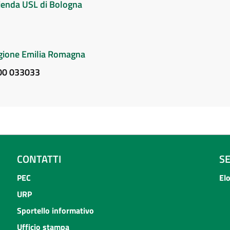
Azienda USL di Bologna
Regione Emilia Romagna
800 033033
CONTATTI
S
PEC
El
URP
Sportello informativo
Ufficio stampa