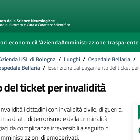
ori economici
L'Azienda
Amministrazione trasparente
l'Azienda USL di Bologna
/
Luoghi
/
Ospedale Bellaria
/
ospedale Bellaria
/
Esenzione dal pagamento del ticket per 
el ticket per invalidità
validità i cittadini con invalidità civile, di guerra,
ma di atti di terrorismo e della criminalità
iati da complicanze irreversibili a seguito di
somministrazioni di emoderivati.