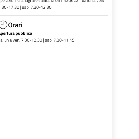
perazioni di anagrafe sanitaria 051 4206221 da lun a ven:
.30-17.30 | sab: 7.30-12.30
Orari
Apertura pubblico
a lun a ven: 7.30-12.30 | sab: 7.30-11.45