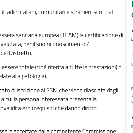
adini italiani, comunitari e stranieri iscritti al
tessera sanitaria europea (TEAM) la certificazione di
D
e valutata, per il suo riconoscimento /
del Distretto.
O
ssere totale (cioè riferita a tutte le prestazioni) o
elate alla patologia).
ficato di iscrizione al SSN, che viene rilasciata dagli
a a cui la persona interessata presenta la
V
validità e/o i requisiti che danno diritto
o essere accertate dalla competente Commissione