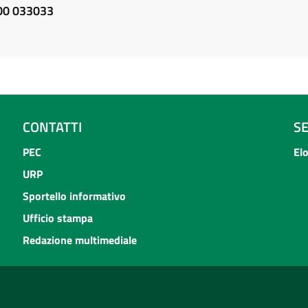
800 033033
CONTATTI
S
PEC
El
URP
Sportello informativo
Ufficio stampa
Redazione multimediale