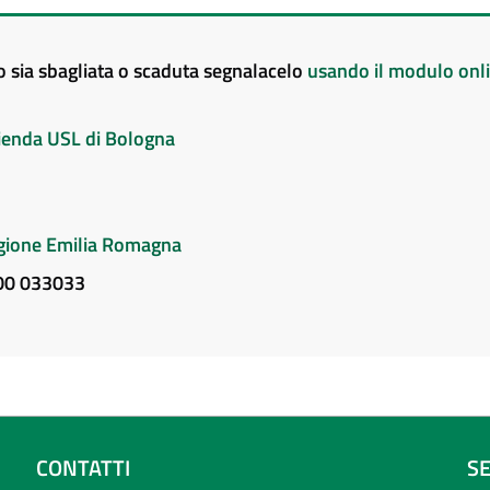
to sia sbagliata o scaduta segnalacelo
usando il modulo onl
Azienda USL di Bologna
Regione Emilia Romagna
800 033033
CONTATTI
S