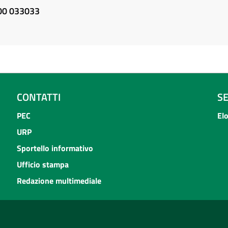
800 033033
CONTATTI
S
PEC
El
URP
Sportello informativo
Ufficio stampa
Redazione multimediale