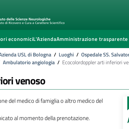
ori economici
L'Azienda
Amministrazione trasparente
l'Azienda USL di Bologna
/
Luoghi
/
Ospedale SS. Salvato
/
Ambulatorio angiologia
/
Ecocolordoppler arti inferiori v
riori venoso
ione del medico di famiglia o altro medico del
unicato al momento della prenotazione.