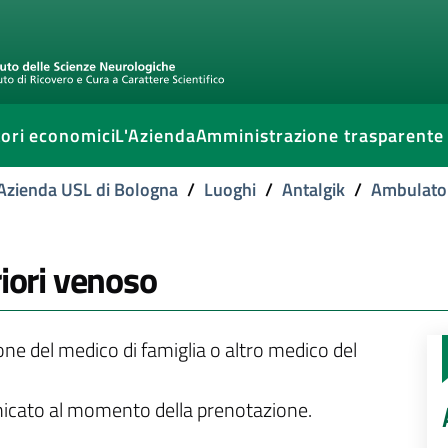
ori economici
L'Azienda
Amministrazione trasparente
l'Azienda USL di Bologna
/
Luoghi
/
Antalgik
/
Ambulator
riori venoso
ione del medico di famiglia o altro medico del
unicato al momento della prenotazione.