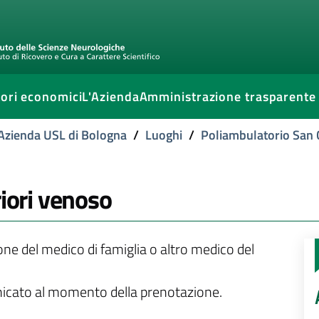
ori economici
L'Azienda
Amministrazione trasparente
l'Azienda USL di Bologna
/
Luoghi
/
Poliambulatorio San 
riori venoso
ione del medico di famiglia o altro medico del
unicato al momento della prenotazione.