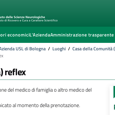
ori economici
L'Azienda
Amministrazione trasparente
l'Azienda USL di Bologna
/
Luoghi
/
Casa della Comunità (
ex
) reflex
ione del medico di famiglia o altro medico del
unicato al momento della prenotazione.