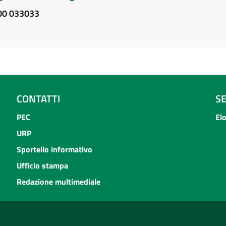
800 033033
CONTATTI
S
PEC
El
URP
Sportello informativo
Ufficio stampa
Redazione multimediale