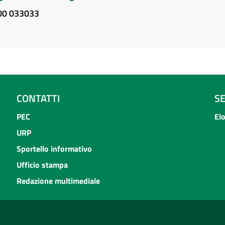
800 033033
CONTATTI
S
PEC
El
URP
Sportello informativo
Ufficio stampa
Redazione multimediale