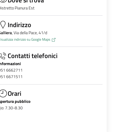
istretto Pianura Est
Indirizzo
alliera
, Via della Pace, 41/d
isualizza indirizzo su Google Maps
Contatti telefonici
Informazioni
051 6662711
051 6671511
Orari
Apertura pubblico
io: 7.30-8.30