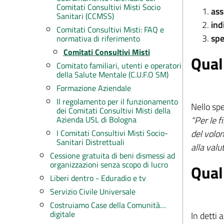
Comitati Consultivi Misti Socio
ass
Sanitari (CCMSS)
ind
Comitati Consultivi Misti: FAQ e
sp
normativa di riferimento
Comitati Consultivi Misti
Qual 
Comitato familiari, utenti e operatori
della Salute Mentale (C.U.F.O SM)
Formazione Aziendale
Il regolamento per il funzionamento
Nello spe
dei Comitati Consultivi Misti della
"
Per le f
Azienda USL di Bologna
del volon
I Comitati Consultivi Misti Socio-
Sanitari Distrettuali
alla valu
Cessione gratuita di beni dismessi ad
organizzazioni senza scopo di lucro
Qual
Liberi dentro - Eduradio e tv
Servizio Civile Universale
Costruiamo Case della Comunità…
digitale
In detti 