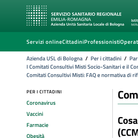
Servizi online
Cittadini
Professionisti
Operat
Azienda USL di Bologna
/
Per i cittadini
/
Par
I Comitati Consultivi Misti Socio-Sanitari e il 
Comitati Consultivi Misti: FAQ e normativa di r
Comi
PER I CITTADINI
Coronavirus
Vaccini
Cosa
Farmacie
(CCM
Obesità