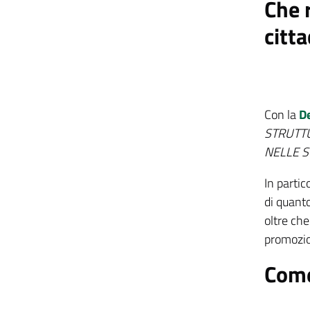
Che 
citta
Con la
D
STRUTTU
NELLE S
In partic
di quanto
oltre che
promozio
Come