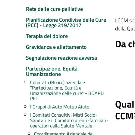
Rete delle cure palliative
Pianificazione Condivisa delle Cure
I CCM so
(PCC) - Legge 219/2017
della Q
u
Terapia del dolore
Da c
Gravidanza e allattamento
Segnalazione reazione avversa
Partecipazione, Equità,
Umanizzazione
Comitato (Board) aziendale
"Partecipazione, Equità e
Umanizzazione delle cure" - BOARD
PEU
Qual
I Gruppi di Auto Mutuo Aiuto
CCM
I Comitati Consultivi Misti Socio-
Sanitari e il Comitato utenti-familiari-
operatori della Salute Mentale
Coordinamento Aziendale dei