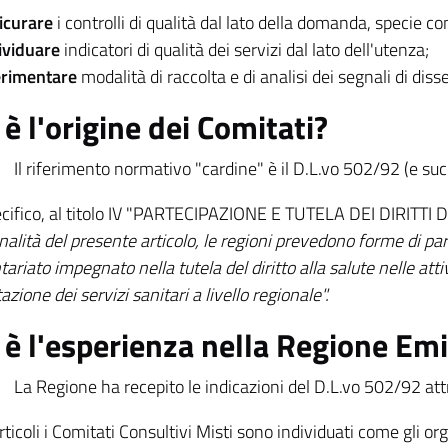
icurare
i controlli di qualità dal lato della domanda, specie co
ividuare
indicatori di qualità dei servizi dal lato dell'utenza;
erimentare
modalità di raccolta e di analisi dei segnali di disse
è l'origine dei Comitati?
Il riferimento normativo "cardine" è il D.L.vo 502/92 (e suc
cifico, al titolo IV "PARTECIPAZIONE E TUTELA DEI DIRITTI DEI
inalità del presente articolo, le regioni prevedono forme di par
tariato impegnato nella tutela del diritto alla salute nelle att
tazione dei servizi sanitari a livello regionale".
 è l'esperienza nella Regione Em
La Regione ha recepito le indicazioni del D.L.vo 502/92 attr
articoli i Comitati Consultivi Misti sono individuati come gli o