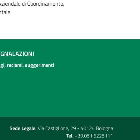
 Aziendale di Coordinamento,
tale.
EGNALAZIONI
ogi, reclami, suggerimenti
Sede Legale:
Via Castiglione, 29 - 40124 Bologna
Tel.
+39.051.6225111