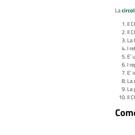
La
circo
Il 
Il 
La 
I r
E’ 
I r
E’ 
La 
La 
Il 
Come