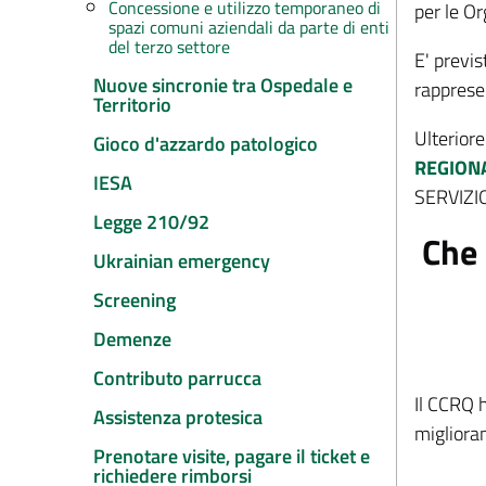
Concessione e utilizzo temporaneo di
per le Or
spazi comuni aziendali da parte di enti
del terzo settore
E' previs
Nuove sincronie tra Ospedale e
rappresen
Territorio
Ulteriore
Gioco d'azzardo patologico
REGIONA
IESA
SERVIZI
Legge 210/92
Che 
Ukrainian emergency
Screening
Demenze
Contributo parrucca
Il CCRQ h
Assistenza protesica
miglioram
Prenotare visite, pagare il ticket e
richiedere rimborsi