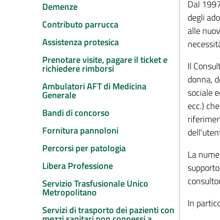
Dal 1997
Demenze
degli ad
Contributo parrucca
alle nuov
Assistenza protesica
necessità
Prenotare visite, pagare il ticket e
Il Consul
richiedere rimborsi
donna, de
Ambulatori AFT di Medicina
sociale e
Generale
ecc.) che
Bandi di concorso
riferimen
Fornitura pannoloni
dell'uten
Percorsi per patologia
La numero
Libera Professione
supporto 
consultor
Servizio Trasfusionale Unico
Metropolitano
In partico
Servizi di trasporto dei pazienti con
mezzi sanitari non connessi a