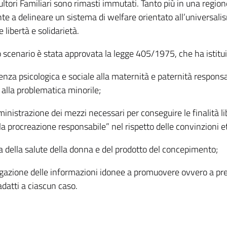
ultori Familiari sono rimasti immutati. Tanto più in una reg
e a delineare un sistema di welfare orientato all’universalis
 libertà e solidarietà.
 scenario è stata approvata la legge 405/1975, che ha istituit
tenza psicologica e sociale alla maternità e paternità responsa
 alla problematica minorile;
inistrazione dei mezzi necessari per conseguire le finalità li
la procreazione responsabile” nel rispetto delle convinzioni eti
la della salute della donna e del prodotto del concepimento;
ulgazione delle informazioni idonee a promuovere ovvero a pre
datti a ciascun caso.