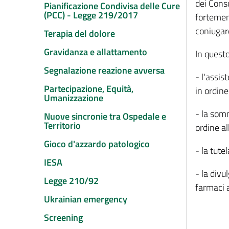
dei Cons
Pianificazione Condivisa delle Cure
(PCC) - Legge 219/2017
fortement
coniugare
Terapia del dolore
Gravidanza e allattamento
In questo
Segnalazione reazione avversa
- l'assis
Partecipazione, Equità,
in ordine
Umanizzazione
- la somm
Nuove sincronie tra Ospedale e
Territorio
ordine al
Gioco d'azzardo patologico
- la tute
IESA
- la div
Legge 210/92
farmaci a
Ukrainian emergency
Screening