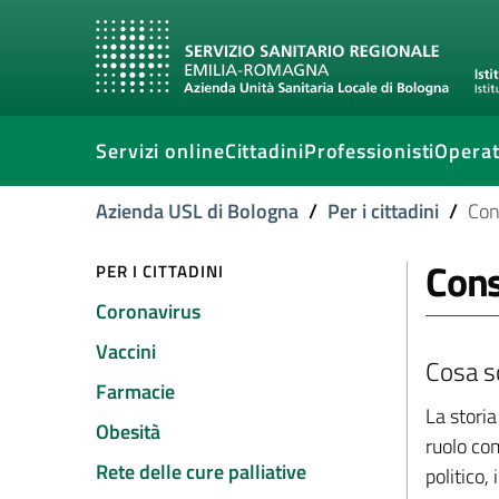
Servizi online
Cittadini
Professionisti
Operat
Azienda USL di Bologna
/
Per i cittadini
/
Cons
Cons
PER I CITTADINI
Coronavirus
Vaccini
Cosa s
Farmacie
La storia
Obesità
ruolo co
Rete delle cure palliative
politico,