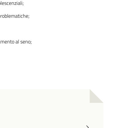
lescenziali;
iproblematiche;
tamento al seno;