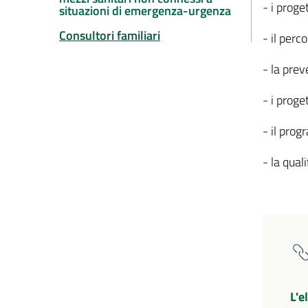
- i proge
situazioni di emergenza-urgenza
Consultori familiari
- il perc
- la pre
- i proge
- il prog
- la qual
L'e