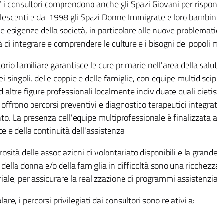
 i consultori comprendono anche gli Spazi Giovani per rispon
olescenti e dal 1998 gli Spazi Donne Immigrate e loro bambini
e esigenze della società, in particolare alle nuove problemati
 di integrare e comprendere le culture e i bisogni dei popoli 
torio familiare garantisce le cure primarie nell'area della salu
i singoli, delle coppie e delle famiglie, con equipe multidiscip
d altre figure professionali localmente individuate quali dieti
 offrono percorsi preventivi e diagnostico terapeutici integrati
to. La presenza dell'equipe multiprofessionale è finalizzata all
te e della continuità dell'assistenza
sità delle associazioni di volontariato disponibili e la grande v
della donna e/o della famiglia in difficoltà sono una ricchezza
iale, per assicurare la realizzazione di programmi assistenzial
lare, i percorsi privilegiati dai consultori sono relativi a: