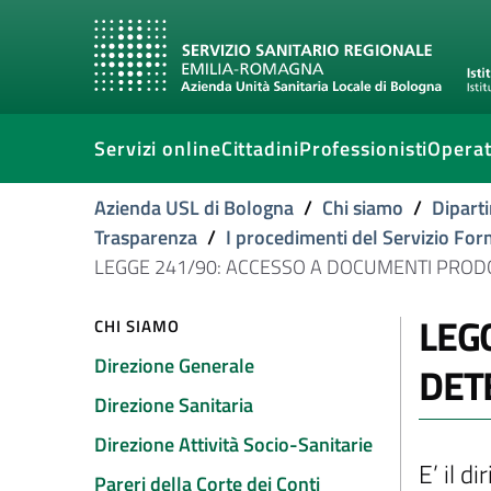
Servizi online
Cittadini
Professionisti
Operat
Azienda USL di Bologna
/
Chi siamo
/
Diparti
Trasparenza
/
I procedimenti del Servizio Fo
LEGGE 241/90: ACCESSO A DOCUMENTI PROD
LEG
CHI SIAMO
Direzione Generale
DET
Direzione Sanitaria
Direzione Attività Socio-Sanitarie
E’ il d
Pareri della Corte dei Conti