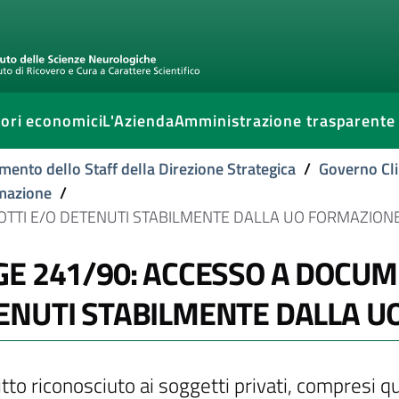
ori economici
L'Azienda
Amministrazione trasparente
mento dello Staff della Direzione Strategica
/
Governo Cli
rmazione
/
OTTI E/O DETENUTI STABILMENTE DALLA UO FORMAZION
GE 241/90: ACCESSO A DOCUM
ENUTI STABILMENTE DALLA U
iritto riconosciuto ai soggetti privati, compresi qu