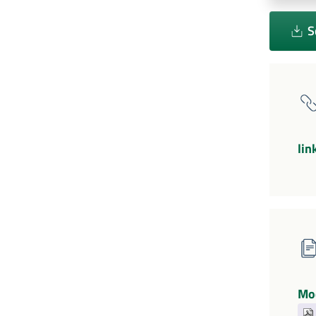
S
li
Mod