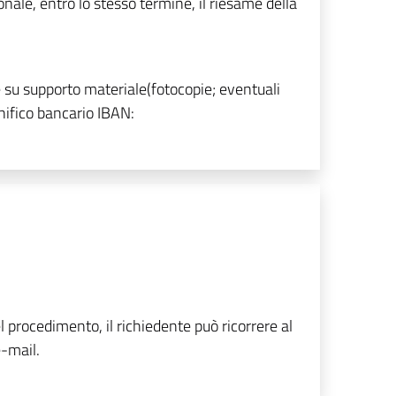
onale, entro lo stesso termine, il riesame della
su supporto materiale(fotocopie; eventuali
onifico bancario IBAN:
l procedimento, il richiedente può ricorrere al
e-mail.