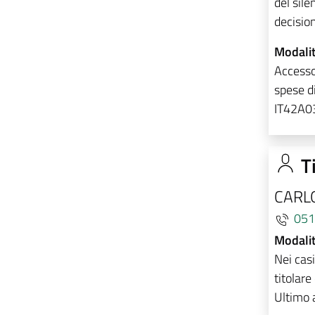
del sile
decisio
Modalit
Accesso
spese di
IT42A
Ti
CARL
051
Modalit
Nei casi
titolare
Ultimo