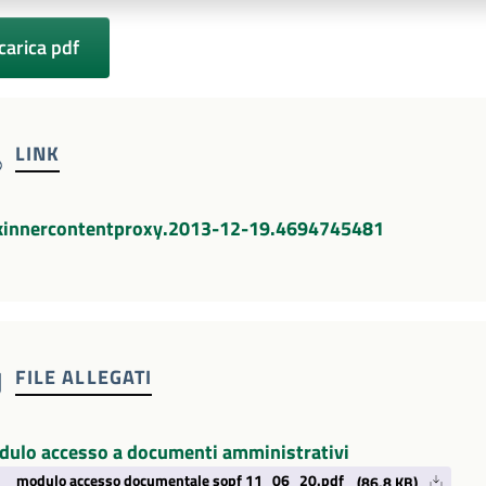
carica pdf
LINK
nkinnercontentproxy.2013-12-19.4694745481
FILE ALLEGATI
ulo accesso a documenti amministrativi
modulo accesso documentale sopf 11_06_20.pdf
(86.8 KB)