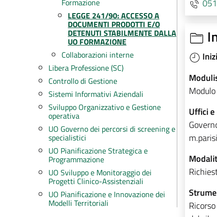
051
Formazione
LEGGE 241/90: ACCESSO A
DOCUMENTI PRODOTTI E/O
I
DETENUTI STABILMENTE DALLA
UO FORMAZIONE
Collaborazioni interne
Iniz
Libera Professione (SC)
Modulis
Controllo di Gestione
Modulo 
Sistemi Informativi Aziendali
Sviluppo Organizzativo e Gestione
Uffici e
operativa
Governo
UO Governo dei percorsi di screening e
m.paris
specialistici
UO Pianificazione Strategica e
Modalit
Programmazione
Richies
UO Sviluppo e Monitoraggio dei
Progetti Clinico-Assistenziali
Strumen
UO Pianificazione e Innovazione dei
Modelli Territoriali
Ricorso