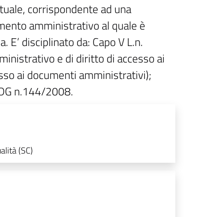
ttuale, corrispondente ad una
umento amministrativo al quale è
. E’ disciplinato da: Capo V L.n.
istrativo e di diritto di accesso ai
so ai documenti amministrativi);
l DG n.144/2008.
alità (SC)